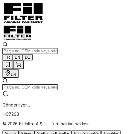
TR
EN
DE
US
Gönderiliyor...
HC7263
©
2026
Fil Filtre A.Ş. —
Tüm hakları saklıdır.
Gizlilik
Künye
Şartlar ve Koşullar
Bilgi Güvenliği
Tercihler